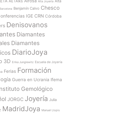
Alrosa
AETA
AETAlks
Alta
Alta Joyería
Chesco
Benjamín Calvo
Barcelona
onferencias IGE
CRN
Córdoba
Denisovanos
ers
antes
Diamantes
ales
Diamantes
DiarioJoya
ticos
o 3D
Escuela de Joyería
Erika Junglewitz
Formación
Ferias
ba
ogía
Guerra en Ucrania
Ifema
Instituto Gemológico
Joyería
ñol
JORGC
Julia
MadridJoya
z
Manuel Llopis