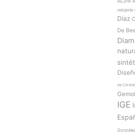
AEJPR
relojería
Díaz
C
De Be
Diam
natur
sinté
Diseñ
de Córdo
Gemol
IGE
Espa
Gonzále