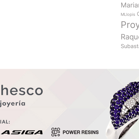
Mari
MLlopis
Pro
Raqu
Subast