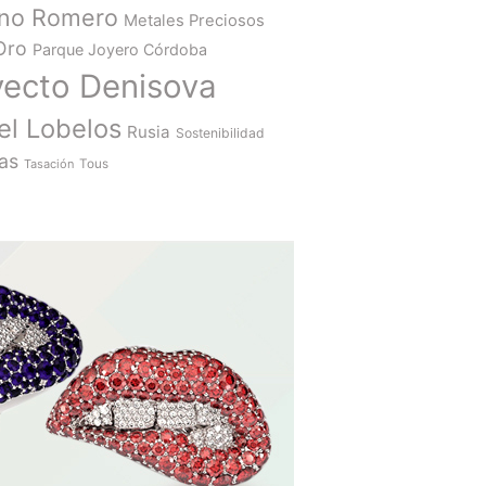
ano Romero
Metales Preciosos
Oro
Parque Joyero Córdoba
yecto Denisova
el Lobelos
Rusia
Sostenibilidad
as
Tasación
Tous