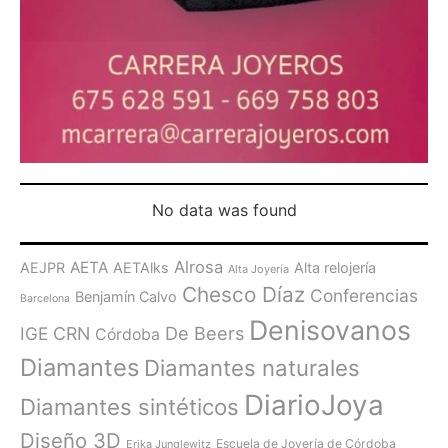
No data was found
Alrosa
AETA
AEJPR
AETAlks
Alta relojería
Alta Joyería
Chesco Díaz
Conferencias
Benjamín Calvo
Barcelona
Denisovanos
De Beers
IGE
CRN
Córdoba
Diamantes
Diamantes naturales
DiarioJoya
Diamantes sintéticos
Diseño 3D
Escuela de Joyería de Córdoba
Erika Junglewitz