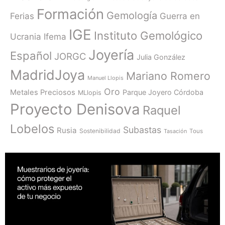
Formación
Gemología
Ferias
Guerra en
IGE
Instituto Gemológico
Ucrania
Ifema
Joyería
Español
JORGC
Julia González
MadridJoya
Mariano Romero
Manuel Llopis
Oro
Metales Preciosos
Parque Joyero Córdoba
MLlopis
Proyecto Denisova
Raquel
Lobelos
Subastas
Rusia
Sostenibilidad
Tasación
Tous