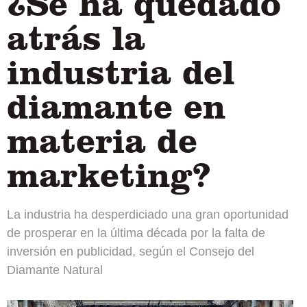
¿Se ha quedado
atrás la
industria del
diamante en
materia de
marketing?
La industria ha desperdiciado una gran oportunidad
de prosperar en la última década por la falta de
inversión en publicidad, según el Consejo del
Diamante Natural