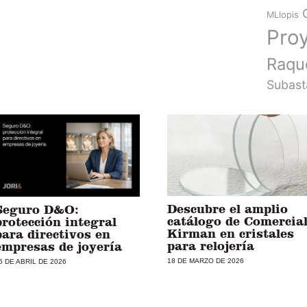
MLlopis
Pro
Raqu
Subast
Descubre el amplio
Seguro D&O:
catálogo de Comercia
protección integral
Kirman en cristales
para directivos en
para relojería
empresas de joyería
18 DE MARZO DE 2026
5 DE ABRIL DE 2026