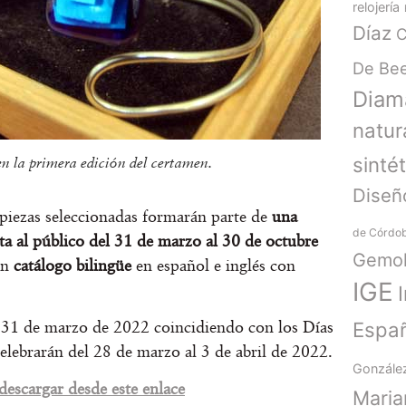
relojería
Díaz
C
De Be
Diam
natur
sinté
en la primera edición del certamen.
Diseñ
s piezas seleccionadas formarán parte de
una
de Córdo
a al público del 31 de marzo al 30 de octubre
Gemol
un
catálogo bilingüe
en español e inglés con
IGE
l 31 de marzo de 2022 coincidiendo con los Días
Espa
elebrarán del 28 de marzo al 3 de abril de 2022.
Gonzále
descargar desde este enlace
Mari