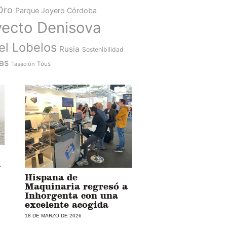
Oro
Parque Joyero Córdoba
yecto Denisova
el Lobelos
Rusia
Sostenibilidad
as
Tasación
Tous
l
Hispana de
Maquinaria regresó a
Inhorgenta con una
excelente acogida
18 DE MARZO DE 2026