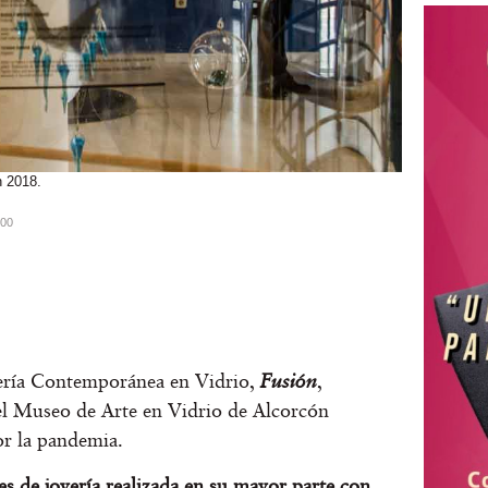
n 2018.
:00
yería Contemporánea en Vidrio,
Fusión
,
el Museo de Arte en Vidrio de Alcorcón
r la pandemia.
es de joyería realizada en su mayor parte con