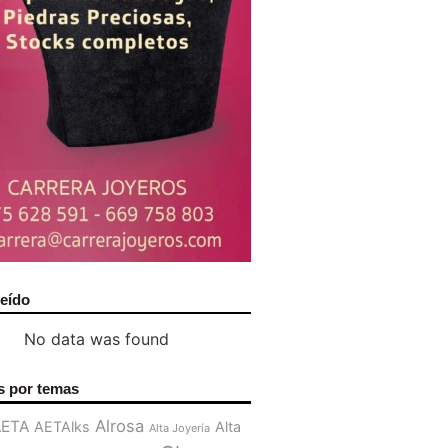
leído
No data was found
s por temas
Alrosa
AETA
AETAlks
Alta
Alta Joyería