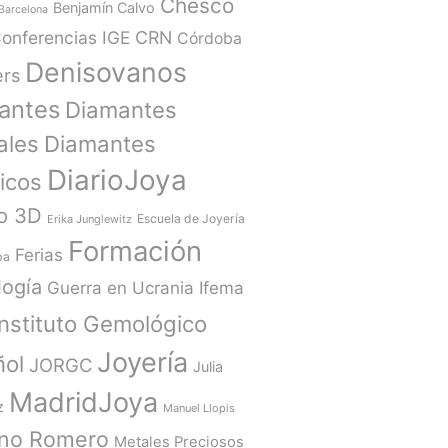
Chesco
Benjamín Calvo
Barcelona
onferencias IGE
CRN
Córdoba
Denisovanos
ers
antes
Diamantes
ales
Diamantes
DiarioJoya
ticos
o 3D
Escuela de Joyería
Erika Junglewitz
Formación
Ferias
ba
ogía
Guerra en Ucrania
Ifema
Instituto Gemológico
Joyería
ñol
JORGC
Julia
MadridJoya
z
Manuel Llopis
ano Romero
Metales Preciosos