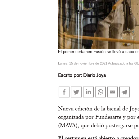
El primer certamen Fusión se llevó a cabo e
lunes, 15 de noviembre de 2021 Actualizado a las 08
Escrito por:
Diario Joya
Nueva edición de la bienal de Jo
organizada por Fundesarte y por 
(MAVA), que debió postergarse po
El certamen está abierto a creador