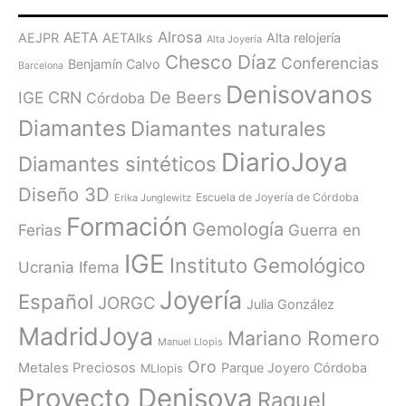
Alrosa
AETA
AEJPR
AETAlks
Alta relojería
Alta Joyería
Chesco Díaz
Conferencias
Benjamín Calvo
Barcelona
Denisovanos
De Beers
IGE
CRN
Córdoba
Diamantes
Diamantes naturales
DiarioJoya
Diamantes sintéticos
Diseño 3D
Escuela de Joyería de Córdoba
Erika Junglewitz
Formación
Gemología
Ferias
Guerra en
IGE
Instituto Gemológico
Ucrania
Ifema
Joyería
Español
JORGC
Julia González
MadridJoya
Mariano Romero
Manuel Llopis
Oro
Metales Preciosos
Parque Joyero Córdoba
MLlopis
Proyecto Denisova
Raquel