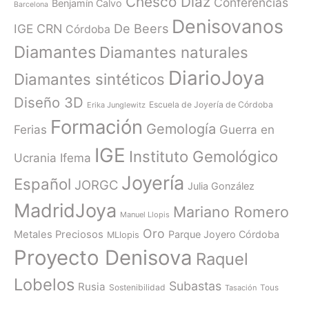
Chesco Díaz
Conferencias
Benjamín Calvo
Barcelona
Denisovanos
De Beers
IGE
CRN
Córdoba
Diamantes
Diamantes naturales
DiarioJoya
Diamantes sintéticos
Diseño 3D
Escuela de Joyería de Córdoba
Erika Junglewitz
Formación
Gemología
Ferias
Guerra en
IGE
Instituto Gemológico
Ucrania
Ifema
Joyería
Español
JORGC
Julia González
MadridJoya
Mariano Romero
Manuel Llopis
Oro
Metales Preciosos
Parque Joyero Córdoba
MLlopis
Proyecto Denisova
Raquel
Lobelos
Subastas
Rusia
Sostenibilidad
Tasación
Tous