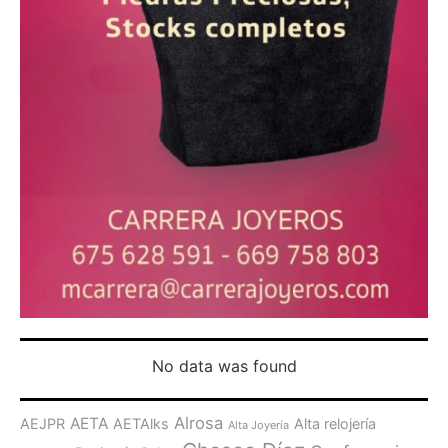
No data was found
Alrosa
AETA
AEJPR
AETAlks
Alta relojería
Alta Joyería