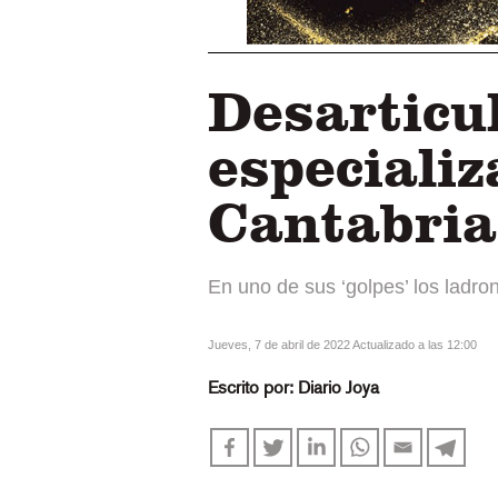
Desarticu
especializ
Cantabria
En uno de sus ‘golpes’ los ladro
jueves, 7 de abril de 2022 Actualizado a las 12:00
Escrito por:
Diario Joya