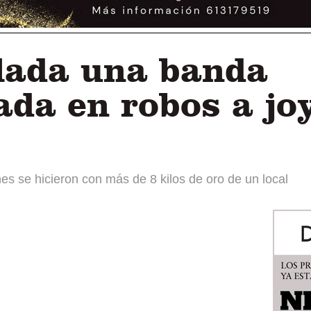
lada una banda
ada en robos a jo
nes se hicieron con más de 8 kilos de oro de un local