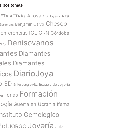
s por temas
Alrosa
AETA
AETAlks
Alta
Alta Joyería
Chesco
Benjamín Calvo
Barcelona
onferencias IGE
CRN
Córdoba
Denisovanos
ers
antes
Diamantes
ales
Diamantes
DiarioJoya
ticos
o 3D
Escuela de Joyería
Erika Junglewitz
Formación
Ferias
ba
ogía
Guerra en Ucrania
Ifema
Instituto Gemológico
Joyería
ñol
JORGC
Julia