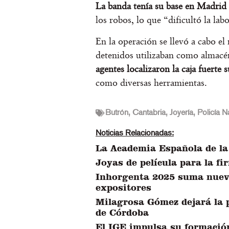
La banda tenía su base en Madrid
los robos, lo que “dificultó la lab
En la operación se llevó a cabo el
detenidos utilizaban como almacén
agentes localizaron la caja fuerte
como diversas herramientas.
Butrón
,
Cantabria
,
Joyería
,
Policía N
Noticias Relacionadas:
La Academia Española de l
Joyas de película para la f
Inhorgenta 2025 suma nuev
expositores
Milagrosa Gómez dejará la p
de Córdoba
El IGE impulsa su formació