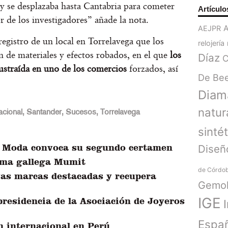
y se desplazaba hasta Cantabria para cometer
Artículo
or de los investigadores” añade la nota.
AEJPR
 registro de un local en Torrelavega que los
relojería
 de materiales y efectos robados, en el que
los
Díaz
C
 sustraída en uno de los comercios
forzados, así
De Be
Diam
natur
acional
,
Santander
,
Sucesos
,
Torrelavega
sinté
a Moda convoca su segundo certamen
Diseñ
irma gallega Mumit
de Córdo
as marcas destacadas y recupera
Gemol
IGE
residencia de la Asociación de Joyeros
Espa
n internacional en Perú