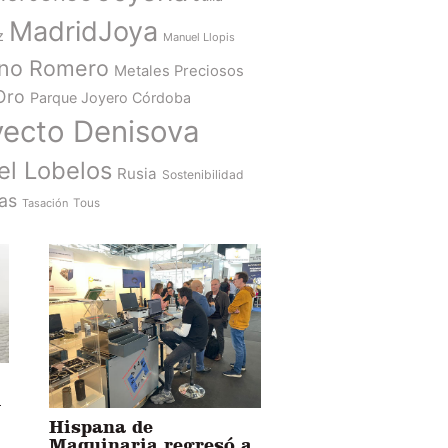
MadridJoya
z
Manuel Llopis
ano Romero
Metales Preciosos
Oro
Parque Joyero Córdoba
yecto Denisova
el Lobelos
Rusia
Sostenibilidad
as
Tasación
Tous
l
Hispana de
Maquinaria regresó a