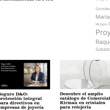
Gonzále
Mari
MLlopis
Pro
Raqu
Subast
Descubre el amplio
Seguro D&O:
catálogo de Comercia
protección integral
Kirman en cristales
para directivos en
para relojería
empresas de joyería