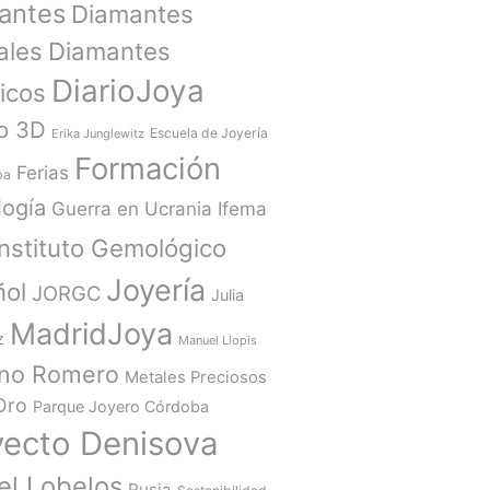
antes
Diamantes
ales
Diamantes
DiarioJoya
ticos
o 3D
Escuela de Joyería
Erika Junglewitz
Formación
Ferias
ba
ogía
Guerra en Ucrania
Ifema
Instituto Gemológico
Joyería
ñol
JORGC
Julia
MadridJoya
z
Manuel Llopis
ano Romero
Metales Preciosos
Oro
Parque Joyero Córdoba
yecto Denisova
el Lobelos
Rusia