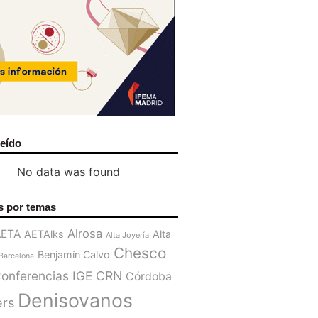
leído
No data was found
s por temas
Alrosa
AETA
AETAlks
Alta
Alta Joyería
Chesco
Benjamín Calvo
Barcelona
onferencias IGE
CRN
Córdoba
Denisovanos
ers