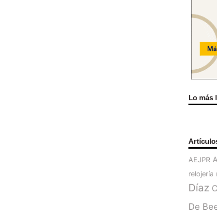
Lo más 
Artículo
AEJPR
relojería
Díaz
C
De Be