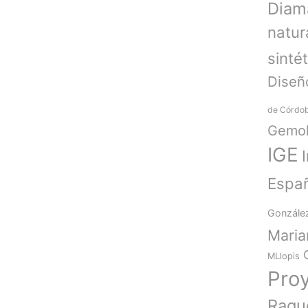
Diam
natur
sinté
Diseñ
de Córdo
Gemol
IGE
Espa
Gonzále
Mari
MLlopis
Pro
Raqu