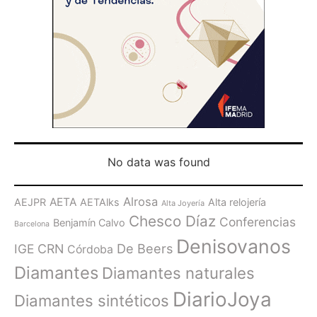
No data was found
Alrosa
AETA
AEJPR
AETAlks
Alta relojería
Alta Joyería
Chesco Díaz
Conferencias
Benjamín Calvo
Barcelona
Denisovanos
De Beers
IGE
CRN
Córdoba
Diamantes
Diamantes naturales
DiarioJoya
Diamantes sintéticos