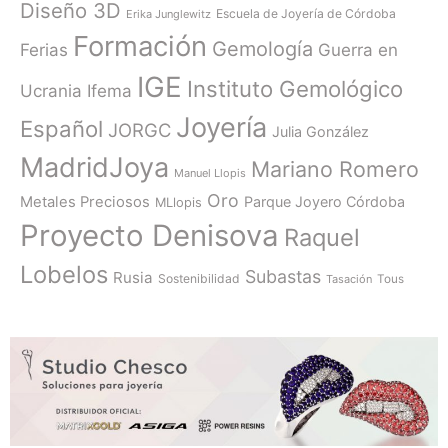
Diseño 3D
Escuela de Joyería de Córdoba
Erika Junglewitz
Formación
Gemología
Ferias
Guerra en
IGE
Instituto Gemológico
Ucrania
Ifema
Joyería
Español
JORGC
Julia González
MadridJoya
Mariano Romero
Manuel Llopis
Oro
Metales Preciosos
Parque Joyero Córdoba
MLlopis
Proyecto Denisova
Raquel
Lobelos
Subastas
Rusia
Sostenibilidad
Tasación
Tous