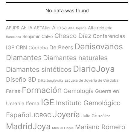
No data was found
Alrosa
AETA
AEJPR
AETAlks
Alta relojería
Alta Joyería
Chesco Díaz
Conferencias
Benjamín Calvo
Barcelona
Denisovanos
De Beers
IGE
CRN
Córdoba
Diamantes
Diamantes naturales
DiarioJoya
Diamantes sintéticos
Diseño 3D
Escuela de Joyería de Córdoba
Erika Junglewitz
Formación
Gemología
Ferias
Guerra en
IGE
Instituto Gemológico
Ucrania
Ifema
Joyería
Español
JORGC
Julia González
MadridJoya
Mariano Romero
Manuel Llopis