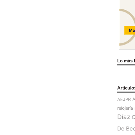
Lo más 
Artículo
AEJPR
relojería
Díaz
C
De Be