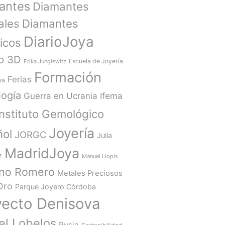
antes
Diamantes
ales
Diamantes
DiarioJoya
ticos
o 3D
Escuela de Joyería
Erika Junglewitz
Formación
Ferias
ba
ogía
Guerra en Ucrania
Ifema
Instituto Gemológico
Joyería
ñol
JORGC
Julia
MadridJoya
z
Manuel Llopis
ano Romero
Metales Preciosos
Oro
Parque Joyero Córdoba
yecto Denisova
el Lobelos
Rusia