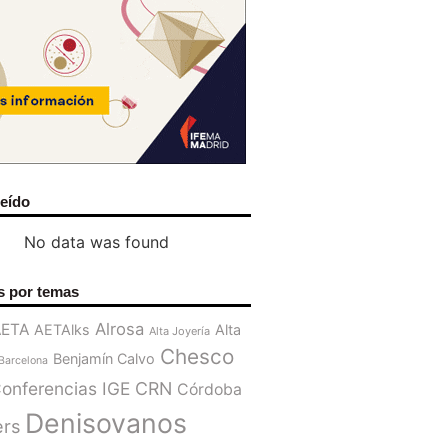
leído
No data was found
s por temas
Alrosa
AETA
AETAlks
Alta
Alta Joyería
Chesco
Benjamín Calvo
Barcelona
onferencias IGE
CRN
Córdoba
Denisovanos
ers