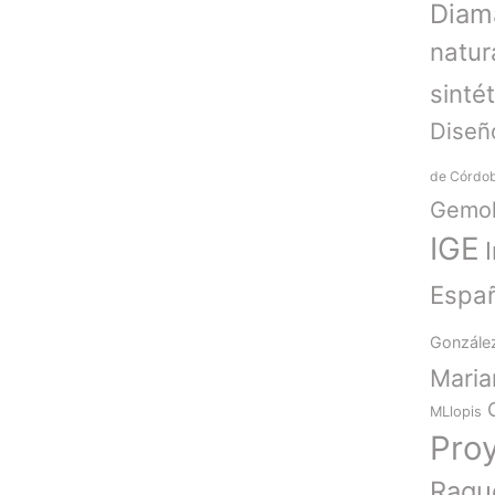
Diam
natur
sinté
Diseñ
de Córdo
Gemol
IGE
Espa
Gonzále
Mari
MLlopis
Pro
Raqu