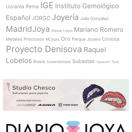
IGE
Instituto Gemológico
Ucrania
Ifema
Joyería
Español
JORGC
Julia González
MadridJoya
Mariano Romero
Manuel Llopis
Oro
Metales Preciosos
Parque Joyero Córdoba
MLlopis
Proyecto Denisova
Raquel
Lobelos
Subastas
Rusia
Sostenibilidad
Tasación
Tous