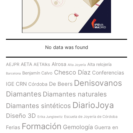
No data was found
Alrosa
AETA
AEJPR
AETAlks
Alta relojería
Alta Joyería
Chesco Díaz
Conferencias
Benjamín Calvo
Barcelona
Denisovanos
De Beers
IGE
CRN
Córdoba
Diamantes
Diamantes naturales
DiarioJoya
Diamantes sintéticos
Diseño 3D
Escuela de Joyería de Córdoba
Erika Junglewitz
Formación
Gemología
Ferias
Guerra en