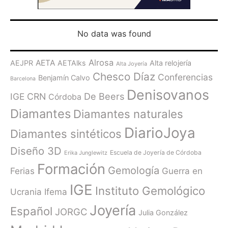
No data was found
Alrosa
AETA
AEJPR
AETAlks
Alta relojería
Alta Joyería
Chesco Díaz
Conferencias
Benjamín Calvo
Barcelona
Denisovanos
De Beers
IGE
CRN
Córdoba
Diamantes
Diamantes naturales
DiarioJoya
Diamantes sintéticos
Diseño 3D
Escuela de Joyería de Córdoba
Erika Junglewitz
Formación
Gemología
Ferias
Guerra en
IGE
Instituto Gemológico
Ucrania
Ifema
Joyería
Español
JORGC
Julia González