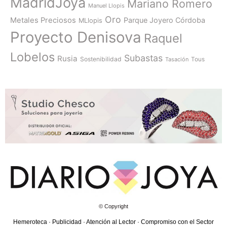
MadridJoya
Mariano Romero
Manuel Llopis
Oro
Metales Preciosos
Parque Joyero Córdoba
MLlopis
Proyecto Denisova
Raquel
Lobelos
Subastas
Rusia
Sostenibilidad
Tasación
Tous
© Copyright
Hemeroteca
·
Publicidad
·
Atención al Lector
·
Compromiso con el Sector