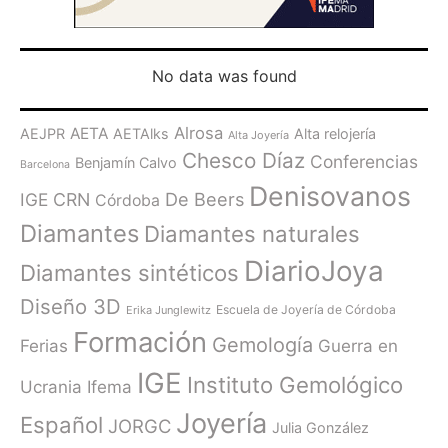
No data was found
Alrosa
AETA
AEJPR
AETAlks
Alta relojería
Alta Joyería
Chesco Díaz
Conferencias
Benjamín Calvo
Barcelona
Denisovanos
De Beers
IGE
CRN
Córdoba
Diamantes
Diamantes naturales
DiarioJoya
Diamantes sintéticos
Diseño 3D
Escuela de Joyería de Córdoba
Erika Junglewitz
Formación
Gemología
Ferias
Guerra en
IGE
Instituto Gemológico
Ucrania
Ifema
Joyería
Español
JORGC
Julia González