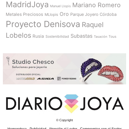
MadridJoya
Mariano Romero
Manuel Llopis
Oro
Metales Preciosos
Parque Joyero Córdoba
MLlopis
Proyecto Denisova
Raquel
Lobelos
Subastas
Rusia
Sostenibilidad
Tasación
Tous
© Copyright