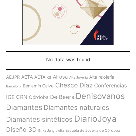
No data was found
Alrosa
AETA
AEJPR
AETAlks
Alta relojería
Alta Joyería
Chesco Díaz
Conferencias
Benjamín Calvo
Barcelona
Denisovanos
De Beers
IGE
CRN
Córdoba
Diamantes
Diamantes naturales
DiarioJoya
Diamantes sintéticos
Diseño 3D
Escuela de Joyería de Córdoba
Erika Junglewitz