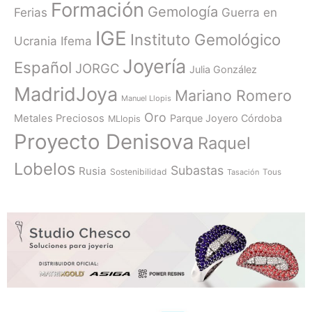
Formación
Gemología
Ferias
Guerra en
IGE
Instituto Gemológico
Ucrania
Ifema
Joyería
Español
JORGC
Julia González
MadridJoya
Mariano Romero
Manuel Llopis
Oro
Metales Preciosos
Parque Joyero Córdoba
MLlopis
Proyecto Denisova
Raquel
Lobelos
Subastas
Rusia
Sostenibilidad
Tasación
Tous