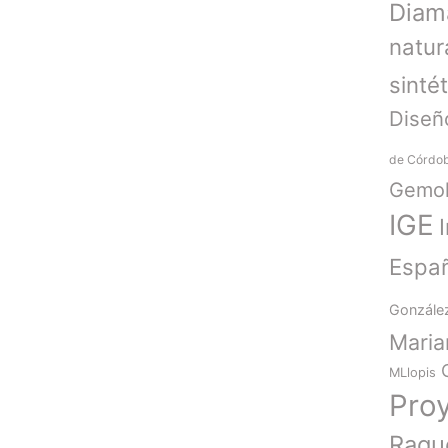
Diam
natur
sinté
Diseñ
de Córdo
Gemol
IGE
Espa
Gonzále
Mari
MLlopis
Pro
Raqu