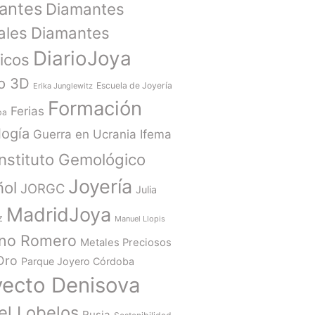
antes
Diamantes
ales
Diamantes
DiarioJoya
ticos
o 3D
Escuela de Joyería
Erika Junglewitz
Formación
Ferias
ba
ogía
Guerra en Ucrania
Ifema
Instituto Gemológico
Joyería
ñol
JORGC
Julia
MadridJoya
z
Manuel Llopis
ano Romero
Metales Preciosos
Oro
Parque Joyero Córdoba
yecto Denisova
el Lobelos
Rusia