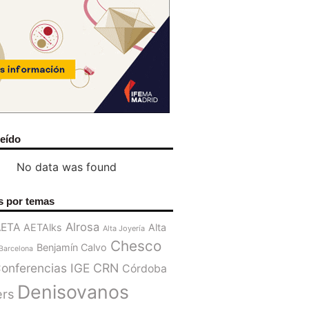
leído
No data was found
s por temas
Alrosa
AETA
AETAlks
Alta
Alta Joyería
Chesco
Benjamín Calvo
Barcelona
onferencias IGE
CRN
Córdoba
Denisovanos
ers