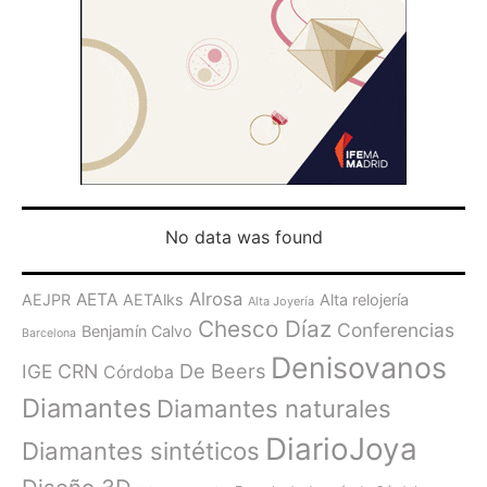
No data was found
Alrosa
AETA
AEJPR
AETAlks
Alta relojería
Alta Joyería
Chesco Díaz
Conferencias
Benjamín Calvo
Barcelona
Denisovanos
De Beers
IGE
CRN
Córdoba
Diamantes
Diamantes naturales
DiarioJoya
Diamantes sintéticos