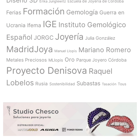
Diseño 3D
Escuela de Joyería de Córdoba
Erika Junglewitz
Formación
Gemología
Ferias
Guerra en
IGE
Instituto Gemológico
Ucrania
Ifema
Joyería
Español
JORGC
Julia González
MadridJoya
Mariano Romero
Manuel Llopis
Oro
Metales Preciosos
Parque Joyero Córdoba
MLlopis
Proyecto Denisova
Raquel
Lobelos
Subastas
Rusia
Sostenibilidad
Tasación
Tous