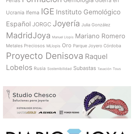
Ferias
Guerra en
IGE
Instituto Gemológico
Ucrania
Ifema
Joyería
Español
JORGC
Julia González
MadridJoya
Mariano Romero
Manuel Llopis
Oro
Metales Preciosos
Parque Joyero Córdoba
MLlopis
Proyecto Denisova
Raquel
Lobelos
Subastas
Rusia
Sostenibilidad
Tasación
Tous