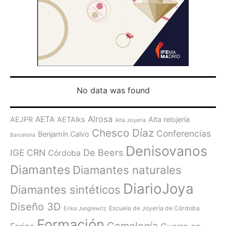
No data was found
Alrosa
AETA
AEJPR
AETAlks
Alta relojería
Alta Joyería
Chesco Díaz
Conferencias
Benjamín Calvo
Barcelona
Denisovanos
De Beers
IGE
CRN
Córdoba
Diamantes
Diamantes naturales
DiarioJoya
Diamantes sintéticos
Diseño 3D
Escuela de Joyería de Córdoba
Erika Junglewitz
Formación
Gemología