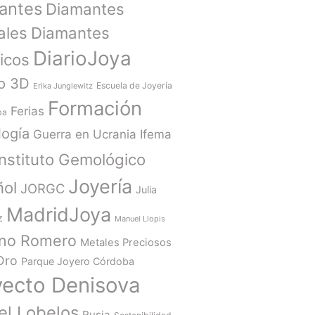
antes
Diamantes
ales
Diamantes
DiarioJoya
ticos
o 3D
Escuela de Joyería
Erika Junglewitz
Formación
Ferias
ba
ogía
Guerra en Ucrania
Ifema
Instituto Gemológico
Joyería
ñol
JORGC
Julia
MadridJoya
z
Manuel Llopis
ano Romero
Metales Preciosos
Oro
Parque Joyero Córdoba
yecto Denisova
el Lobelos
Rusia