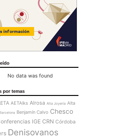
leído
No data was found
s por temas
Alrosa
AETA
AETAlks
Alta
Alta Joyería
Chesco
Benjamín Calvo
Barcelona
onferencias IGE
CRN
Córdoba
Denisovanos
ers