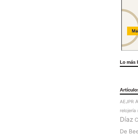
Lo más 
Artículo
AEJPR
relojería
Díaz
C
De Be