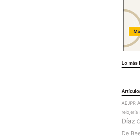
Lo más 
Artículo
AEJPR
relojería
Díaz
C
De Be