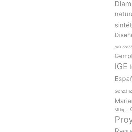
Diam
natur
sinté
Diseñ
de Córdo
Gemol
IGE
Espa
Gonzále
Mari
MLlopis
Pro
Raqu