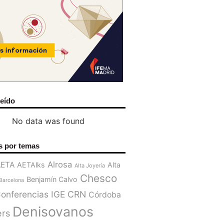
leído
No data was found
s por temas
Alrosa
AETA
AETAlks
Alta
Alta Joyería
Chesco
Benjamín Calvo
Barcelona
onferencias IGE
CRN
Córdoba
Denisovanos
ers