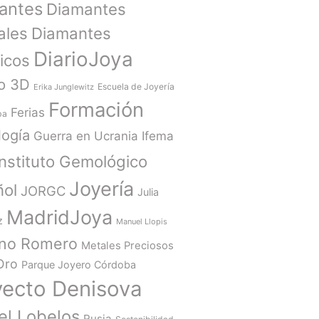
antes
Diamantes
ales
Diamantes
DiarioJoya
ticos
o 3D
Escuela de Joyería
Erika Junglewitz
Formación
Ferias
ba
ogía
Guerra en Ucrania
Ifema
Instituto Gemológico
Joyería
ñol
JORGC
Julia
MadridJoya
z
Manuel Llopis
ano Romero
Metales Preciosos
Oro
Parque Joyero Córdoba
yecto Denisova
el Lobelos
Rusia