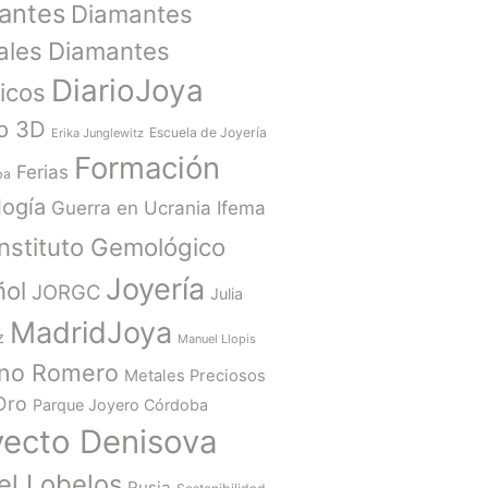
antes
Diamantes
ales
Diamantes
DiarioJoya
ticos
o 3D
Escuela de Joyería
Erika Junglewitz
Formación
Ferias
ba
ogía
Guerra en Ucrania
Ifema
Instituto Gemológico
Joyería
ñol
JORGC
Julia
MadridJoya
z
Manuel Llopis
ano Romero
Metales Preciosos
Oro
Parque Joyero Córdoba
yecto Denisova
el Lobelos
Rusia