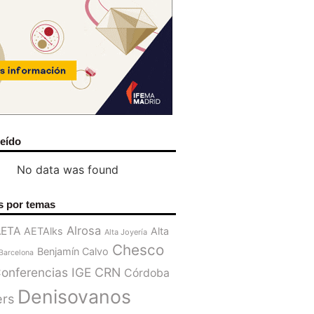
leído
No data was found
s por temas
Alrosa
AETA
AETAlks
Alta
Alta Joyería
Chesco
Benjamín Calvo
Barcelona
onferencias IGE
CRN
Córdoba
Denisovanos
ers