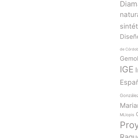
Diam
natur
sinté
Diseñ
de Córdo
Gemol
IGE
Espa
Gonzále
Mari
MLlopis
Pro
Raqu