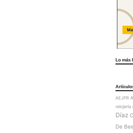
Lo más 
Artículo
AEJPR
relojería
Díaz
C
De Be