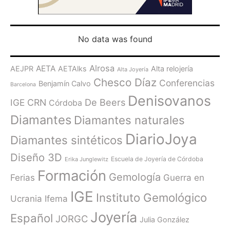
No data was found
Alrosa
AETA
AEJPR
AETAlks
Alta relojería
Alta Joyería
Chesco Díaz
Conferencias
Benjamín Calvo
Barcelona
Denisovanos
De Beers
IGE
CRN
Córdoba
Diamantes
Diamantes naturales
DiarioJoya
Diamantes sintéticos
Diseño 3D
Escuela de Joyería de Córdoba
Erika Junglewitz
Formación
Gemología
Ferias
Guerra en
IGE
Instituto Gemológico
Ucrania
Ifema
Joyería
Español
JORGC
Julia González