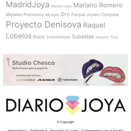
MadridJoya
Mariano Romero
Manuel Llopis
Oro
Metales Preciosos
Parque Joyero Córdoba
MLlopis
Proyecto Denisova
Raquel
Lobelos
Subastas
Rusia
Sostenibilidad
Tasación
Tous
© Copyright