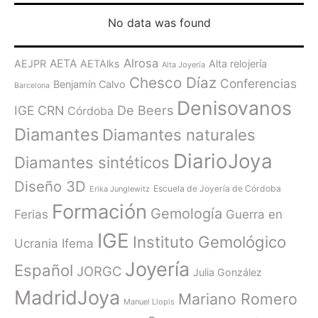
No data was found
Alrosa
AETA
AEJPR
AETAlks
Alta relojería
Alta Joyería
Chesco Díaz
Conferencias
Benjamín Calvo
Barcelona
Denisovanos
De Beers
IGE
CRN
Córdoba
Diamantes
Diamantes naturales
DiarioJoya
Diamantes sintéticos
Diseño 3D
Escuela de Joyería de Córdoba
Erika Junglewitz
Formación
Gemología
Ferias
Guerra en
IGE
Instituto Gemológico
Ucrania
Ifema
Joyería
Español
JORGC
Julia González
MadridJoya
Mariano Romero
Manuel Llopis