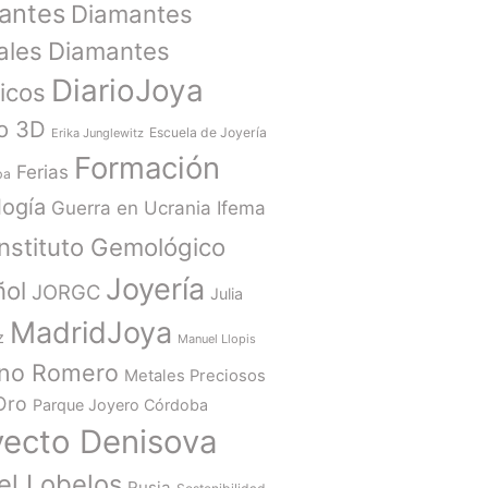
antes
Diamantes
ales
Diamantes
DiarioJoya
ticos
o 3D
Escuela de Joyería
Erika Junglewitz
Formación
Ferias
ba
ogía
Guerra en Ucrania
Ifema
Instituto Gemológico
Joyería
ñol
JORGC
Julia
MadridJoya
z
Manuel Llopis
ano Romero
Metales Preciosos
Oro
Parque Joyero Córdoba
yecto Denisova
el Lobelos
Rusia