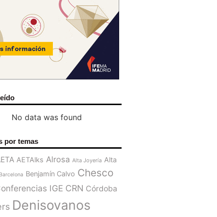
leído
No data was found
s por temas
Alrosa
AETA
AETAlks
Alta
Alta Joyería
Chesco
Benjamín Calvo
Barcelona
onferencias IGE
CRN
Córdoba
Denisovanos
ers