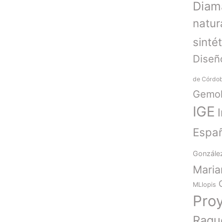
Diam
natur
sinté
Diseñ
de Córdo
Gemol
IGE
Espa
Gonzále
Mari
MLlopis
Pro
Raqu