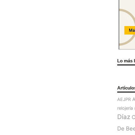
Lo más 
Artículo
AEJPR
relojería
Díaz
C
De Be