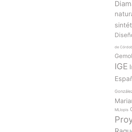
Diam
natur
sinté
Diseñ
de Córdo
Gemol
IGE
Espa
Gonzále
Mari
MLlopis
Pro
Raqu