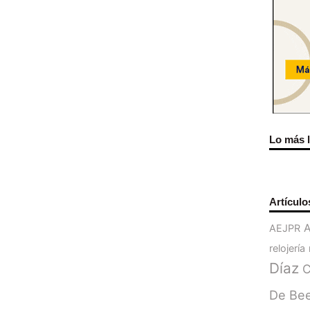
Lo más 
Artículo
AEJPR
relojería
Díaz
C
De Be