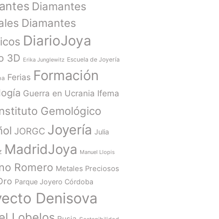
antes
Diamantes
ales
Diamantes
DiarioJoya
ticos
o 3D
Escuela de Joyería
Erika Junglewitz
Formación
Ferias
ba
ogía
Guerra en Ucrania
Ifema
Instituto Gemológico
Joyería
ñol
JORGC
Julia
MadridJoya
z
Manuel Llopis
ano Romero
Metales Preciosos
Oro
Parque Joyero Córdoba
yecto Denisova
el Lobelos
Rusia