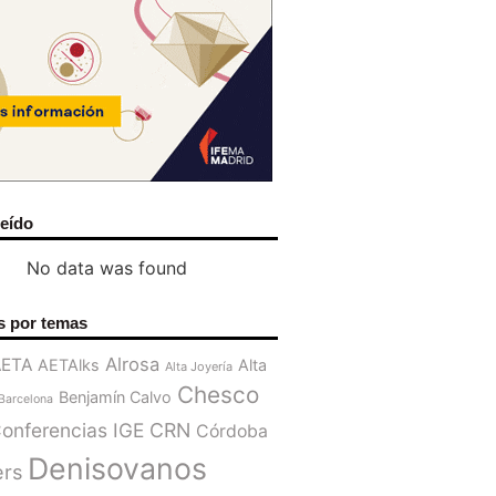
leído
No data was found
s por temas
Alrosa
AETA
AETAlks
Alta
Alta Joyería
Chesco
Benjamín Calvo
Barcelona
onferencias IGE
CRN
Córdoba
Denisovanos
ers