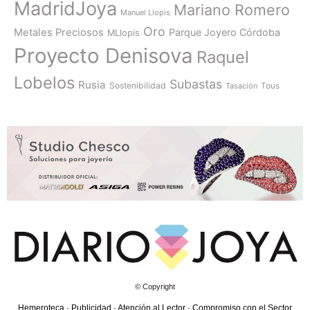
MadridJoya
Mariano Romero
Manuel Llopis
Oro
Metales Preciosos
Parque Joyero Córdoba
MLlopis
Proyecto Denisova
Raquel
Lobelos
Subastas
Rusia
Sostenibilidad
Tasación
Tous
© Copyright
Hemeroteca
·
Publicidad
·
Atención al Lector
·
Compromiso con el Sector