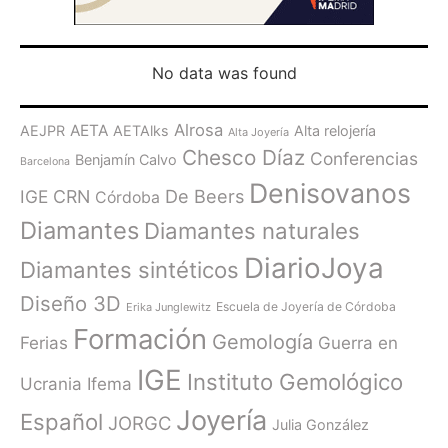
No data was found
Alrosa
AETA
AEJPR
AETAlks
Alta relojería
Alta Joyería
Chesco Díaz
Conferencias
Benjamín Calvo
Barcelona
Denisovanos
De Beers
IGE
CRN
Córdoba
Diamantes
Diamantes naturales
DiarioJoya
Diamantes sintéticos
Diseño 3D
Escuela de Joyería de Córdoba
Erika Junglewitz
Formación
Gemología
Ferias
Guerra en
IGE
Instituto Gemológico
Ucrania
Ifema
Joyería
Español
JORGC
Julia González