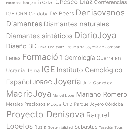
Chesco Díaz
Conferencias
Benjamín Calvo
Barcelona
Denisovanos
De Beers
IGE
CRN
Córdoba
Diamantes
Diamantes naturales
DiarioJoya
Diamantes sintéticos
Diseño 3D
Escuela de Joyería de Córdoba
Erika Junglewitz
Formación
Gemología
Ferias
Guerra en
IGE
Instituto Gemológico
Ucrania
Ifema
Joyería
Español
JORGC
Julia González
MadridJoya
Mariano Romero
Manuel Llopis
Oro
Metales Preciosos
Parque Joyero Córdoba
MLlopis
Proyecto Denisova
Raquel
Lobelos
Subastas
Rusia
Sostenibilidad
Tasación
Tous