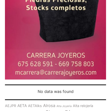
No data was found
Alrosa
AETA
AEJPR
AETAlks
Alta relojería
Alta Joyería