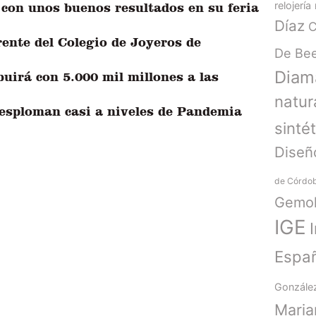
relojería
con unos buenos resultados en su feria
Díaz
C
frente del Colegio de Joyeros de
De Be
Diam
buirá con 5.000 mil millones a las
natur
desploman casi a niveles de Pandemia
sinté
Diseñ
de Córdo
Gemol
IGE
Espa
Gonzále
Mari