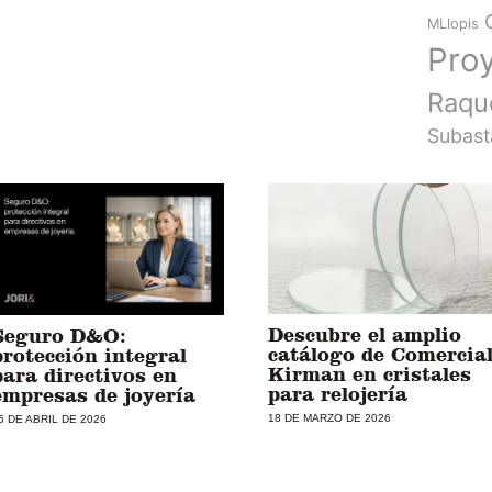
MLlopis
Pro
Raqu
Subast
Descubre el amplio
Seguro D&O:
catálogo de Comercia
protección integral
Kirman en cristales
para directivos en
para relojería
empresas de joyería
18 DE MARZO DE 2026
5 DE ABRIL DE 2026