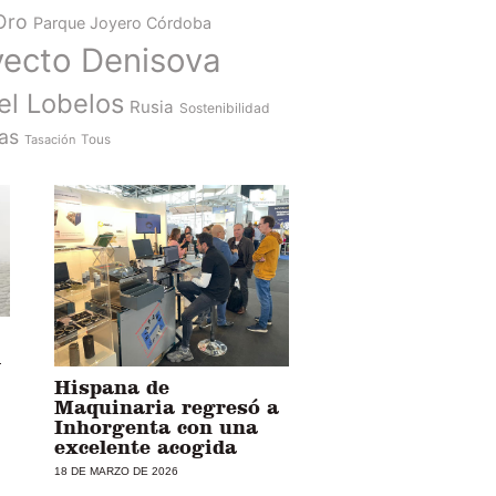
Oro
Parque Joyero Córdoba
yecto Denisova
el Lobelos
Rusia
Sostenibilidad
as
Tasación
Tous
l
Hispana de
Maquinaria regresó a
Inhorgenta con una
excelente acogida
18 DE MARZO DE 2026