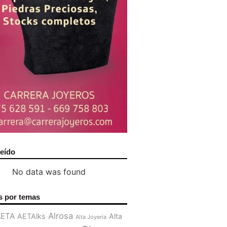
leído
No data was found
s por temas
Alrosa
AETA
AETAlks
Alta
Alta Joyería