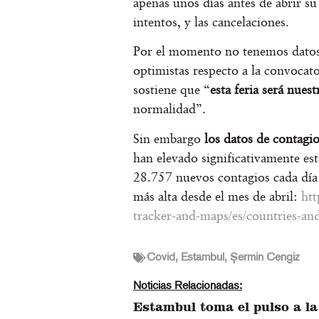
apenas unos días antes de abrir su
intentos, y las cancelaciones.
Por el momento no tenemos datos 
optimistas respecto a la convocat
sostiene que “
esta feria será nuest
normalidad”.
Sin embargo
los datos de contag
han elevado significativamente es
28.757 nuevos contagios cada día
más alta desde el mes de abril:
htt
tracker-and-maps/es/countries-and-
Covid
,
Estambul
,
Şermin Cengiz
Noticias Relacionadas:
Estambul toma el pulso a la