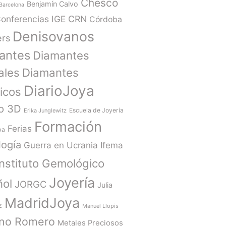
Chesco
Benjamín Calvo
Barcelona
onferencias IGE
CRN
Córdoba
Denisovanos
ers
antes
Diamantes
ales
Diamantes
DiarioJoya
ticos
o 3D
Escuela de Joyería
Erika Junglewitz
Formación
Ferias
ba
ogía
Guerra en Ucrania
Ifema
Instituto Gemológico
Joyería
ñol
JORGC
Julia
MadridJoya
z
Manuel Llopis
ano Romero
Metales Preciosos