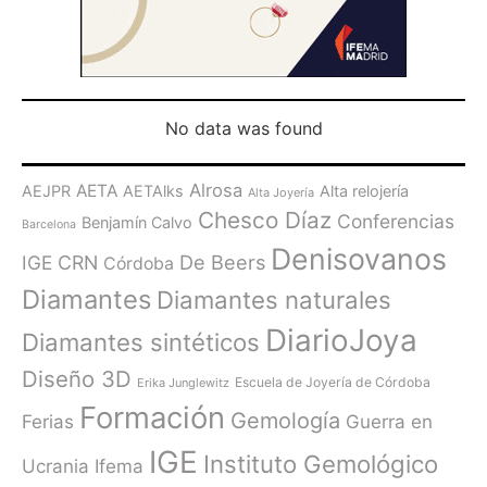
No data was found
Alrosa
AETA
AEJPR
AETAlks
Alta relojería
Alta Joyería
Chesco Díaz
Conferencias
Benjamín Calvo
Barcelona
Denisovanos
De Beers
IGE
CRN
Córdoba
Diamantes
Diamantes naturales
DiarioJoya
Diamantes sintéticos
Diseño 3D
Escuela de Joyería de Córdoba
Erika Junglewitz
Formación
Gemología
Ferias
Guerra en
IGE
Instituto Gemológico
Ucrania
Ifema