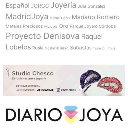
Joyería
Español
JORGC
Julia González
MadridJoya
Mariano Romero
Manuel Llopis
Oro
Metales Preciosos
Parque Joyero Córdoba
MLlopis
Proyecto Denisova
Raquel
Lobelos
Subastas
Rusia
Sostenibilidad
Tasación
Tous