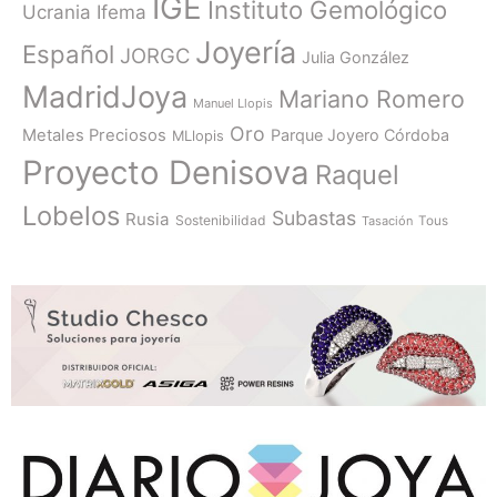
IGE
Instituto Gemológico
Ucrania
Ifema
Joyería
Español
JORGC
Julia González
MadridJoya
Mariano Romero
Manuel Llopis
Oro
Metales Preciosos
Parque Joyero Córdoba
MLlopis
Proyecto Denisova
Raquel
Lobelos
Subastas
Rusia
Sostenibilidad
Tasación
Tous