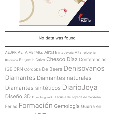
No data was found
Alrosa
AETA
AEJPR
AETAlks
Alta relojería
Alta Joyería
Chesco Díaz
Conferencias
Benjamín Calvo
Barcelona
Denisovanos
De Beers
IGE
CRN
Córdoba
Diamantes
Diamantes naturales
DiarioJoya
Diamantes sintéticos
Diseño 3D
Escuela de Joyería de Córdoba
Erika Junglewitz
Formación
Gemología
Ferias
Guerra en