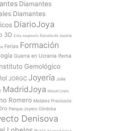
antes
Diamantes
ales
Diamantes
DiarioJoya
ticos
o 3D
Escuela de Joyería
Erika Junglewitz
Formación
Ferias
ba
ogía
Guerra en Ucrania
Ifema
Instituto Gemológico
Joyería
ñol
JORGC
Julia
MadridJoya
z
Manuel Llopis
ano Romero
Metales Preciosos
Oro
Parque Joyero Córdoba
yecto Denisova
el Lobelos
Rusia