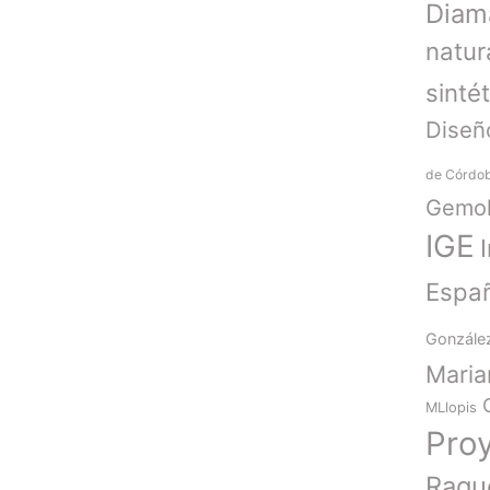
Diam
natur
sinté
Diseñ
de Córdo
Gemol
IGE
Espa
Gonzále
Mari
MLlopis
Pro
Raqu