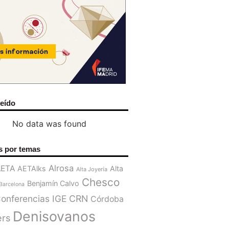
leído
No data was found
s por temas
Alrosa
AETA
AETAlks
Alta
Alta Joyería
Chesco
Benjamín Calvo
Barcelona
onferencias IGE
CRN
Córdoba
Denisovanos
ers