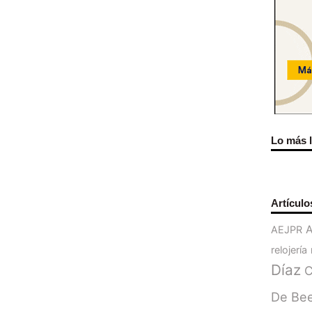
Lo más 
Artículo
AEJPR
relojería
Díaz
C
De Be