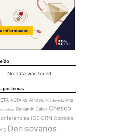
leído
No data was found
s por temas
Alrosa
AETA
AETAlks
Alta
Alta Joyería
Chesco
Benjamín Calvo
Barcelona
onferencias IGE
CRN
Córdoba
Denisovanos
ers