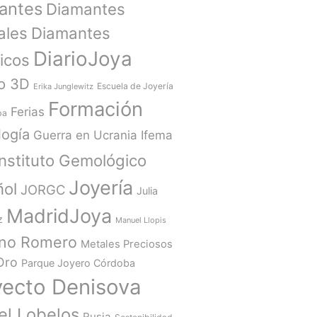
antes
Diamantes
ales
Diamantes
DiarioJoya
ticos
o 3D
Escuela de Joyería
Erika Junglewitz
Formación
Ferias
ba
ogía
Guerra en Ucrania
Ifema
Instituto Gemológico
Joyería
ñol
JORGC
Julia
MadridJoya
z
Manuel Llopis
ano Romero
Metales Preciosos
Oro
Parque Joyero Córdoba
yecto Denisova
el Lobelos
Rusia