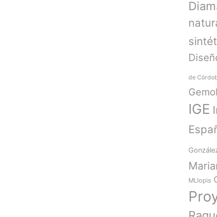
Diam
natur
sinté
Diseñ
de Córdo
Gemol
IGE
Espa
Gonzále
Mari
MLlopis
Pro
Raqu