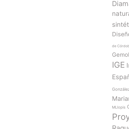
Diam
natur
sinté
Diseñ
de Córdo
Gemol
IGE
Espa
Gonzále
Mari
MLlopis
Pro
Raqu