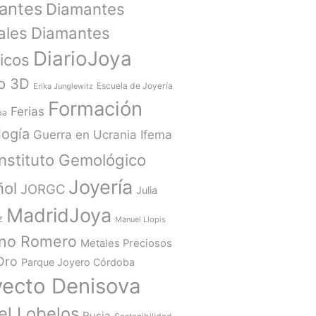
antes
Diamantes
ales
Diamantes
DiarioJoya
ticos
o 3D
Escuela de Joyería
Erika Junglewitz
Formación
Ferias
ba
ogía
Guerra en Ucrania
Ifema
Instituto Gemológico
Joyería
ñol
JORGC
Julia
MadridJoya
z
Manuel Llopis
ano Romero
Metales Preciosos
Oro
Parque Joyero Córdoba
yecto Denisova
el Lobelos
Rusia