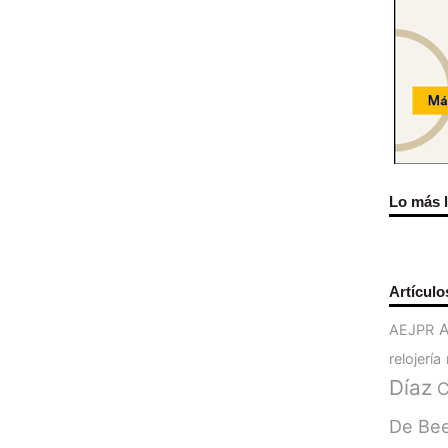
Lo más 
Artículo
AEJPR
relojería
Díaz
C
De Be