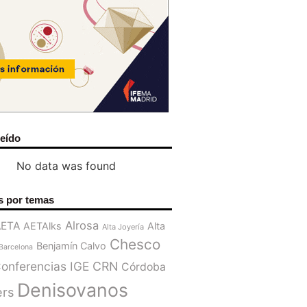
leído
No data was found
s por temas
Alrosa
AETA
AETAlks
Alta
Alta Joyería
Chesco
Benjamín Calvo
Barcelona
onferencias IGE
CRN
Córdoba
Denisovanos
ers