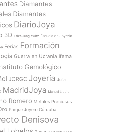
antes
Diamantes
ales
Diamantes
DiarioJoya
ticos
o 3D
Escuela de Joyería
Erika Junglewitz
Formación
Ferias
ba
ogía
Guerra en Ucrania
Ifema
Instituto Gemológico
Joyería
ñol
JORGC
Julia
MadridJoya
z
Manuel Llopis
ano Romero
Metales Preciosos
Oro
Parque Joyero Córdoba
yecto Denisova
el Lobelos
Rusia