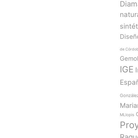
Diam
natur
sinté
Diseñ
de Córdo
Gemol
IGE
Espa
Gonzále
Mari
MLlopis
Pro
Raqu