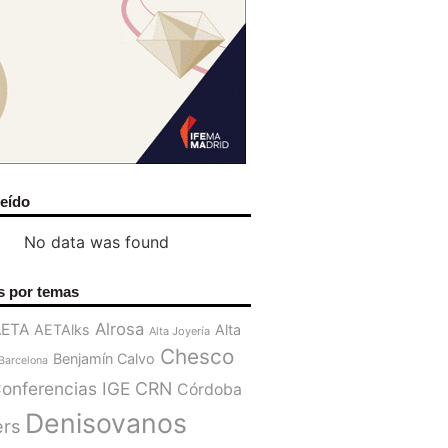
leído
No data was found
s por temas
Alrosa
AETA
AETAlks
Alta
Alta Joyería
Chesco
Benjamín Calvo
Barcelona
onferencias IGE
CRN
Córdoba
Denisovanos
ers