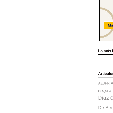
Lo más 
Artículo
AEJPR
relojería
Díaz
C
De Be