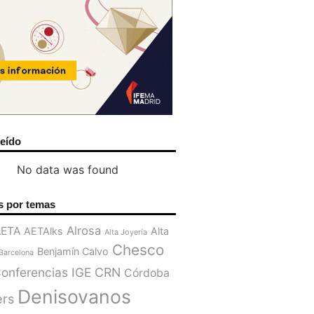
leído
No data was found
s por temas
Alrosa
AETA
AETAlks
Alta
Alta Joyería
Chesco
Benjamín Calvo
Barcelona
onferencias IGE
CRN
Córdoba
Denisovanos
ers