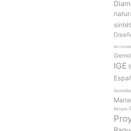
Diam
natur
sinté
Diseñ
de Córdo
Gemol
IGE
Espa
Gonzále
Mari
MLlopis
Pro
Raqu