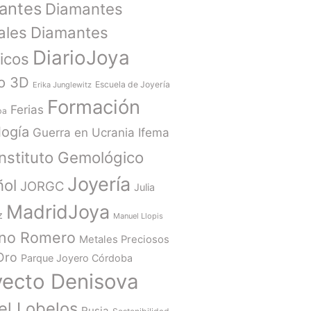
antes
Diamantes
ales
Diamantes
DiarioJoya
ticos
o 3D
Escuela de Joyería
Erika Junglewitz
Formación
Ferias
ba
ogía
Guerra en Ucrania
Ifema
Instituto Gemológico
Joyería
ñol
JORGC
Julia
MadridJoya
z
Manuel Llopis
ano Romero
Metales Preciosos
Oro
Parque Joyero Córdoba
yecto Denisova
el Lobelos
Rusia