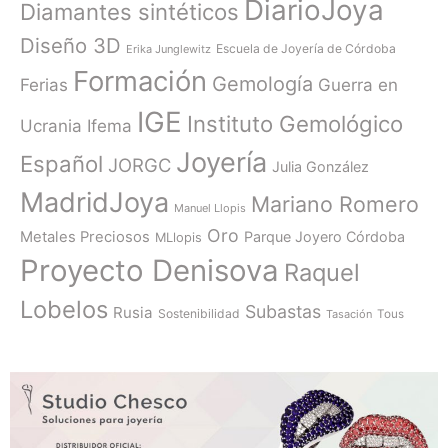
DiarioJoya
Diamantes sintéticos
Diseño 3D
Escuela de Joyería de Córdoba
Erika Junglewitz
Formación
Gemología
Ferias
Guerra en
IGE
Instituto Gemológico
Ucrania
Ifema
Joyería
Español
JORGC
Julia González
MadridJoya
Mariano Romero
Manuel Llopis
Oro
Metales Preciosos
Parque Joyero Córdoba
MLlopis
Proyecto Denisova
Raquel
Lobelos
Subastas
Rusia
Sostenibilidad
Tasación
Tous