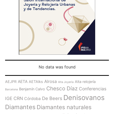
No data was found
Alrosa
AETA
AEJPR
AETAlks
Alta relojería
Alta Joyería
Chesco Díaz
Conferencias
Benjamín Calvo
Barcelona
Denisovanos
De Beers
IGE
CRN
Córdoba
Diamantes
Diamantes naturales