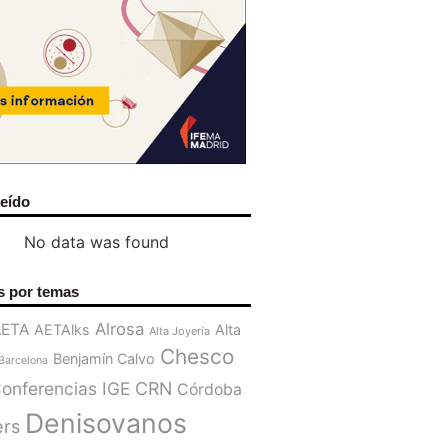
leído
No data was found
s por temas
Alrosa
AETA
AETAlks
Alta
Alta Joyería
Chesco
Benjamín Calvo
Barcelona
onferencias IGE
CRN
Córdoba
Denisovanos
ers