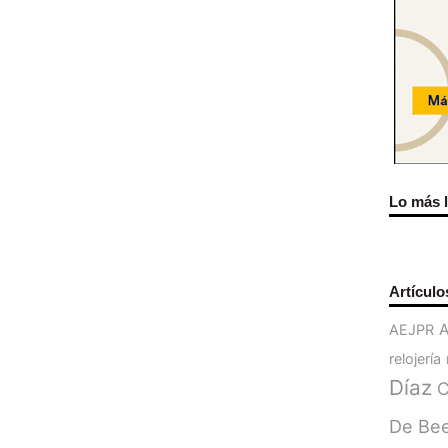
Lo más 
Artículo
AEJPR
relojería
Díaz
C
De Be