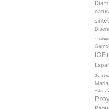
Diam
natur
sinté
Diseñ
de Córdo
Gemol
IGE
Espa
Gonzále
Mari
MLlopis
Pro
Raqu