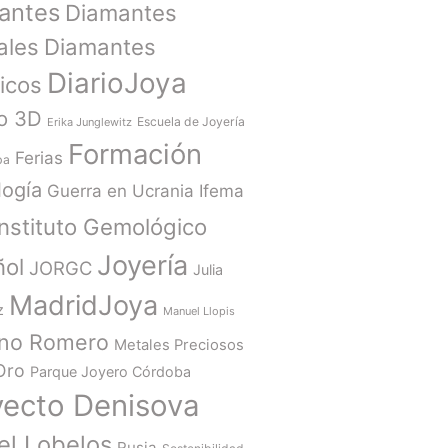
antes
Diamantes
ales
Diamantes
DiarioJoya
ticos
o 3D
Escuela de Joyería
Erika Junglewitz
Formación
Ferias
ba
ogía
Guerra en Ucrania
Ifema
Instituto Gemológico
Joyería
ñol
JORGC
Julia
MadridJoya
z
Manuel Llopis
ano Romero
Metales Preciosos
Oro
Parque Joyero Córdoba
yecto Denisova
el Lobelos
Rusia