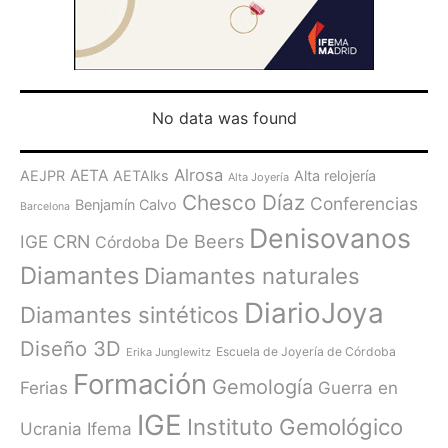
No data was found
Alrosa
AETA
AEJPR
AETAlks
Alta relojería
Alta Joyería
Chesco Díaz
Conferencias
Benjamín Calvo
Barcelona
Denisovanos
De Beers
IGE
CRN
Córdoba
Diamantes
Diamantes naturales
DiarioJoya
Diamantes sintéticos
Diseño 3D
Escuela de Joyería de Córdoba
Erika Junglewitz
Formación
Gemología
Ferias
Guerra en
IGE
Instituto Gemológico
Ucrania
Ifema