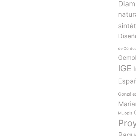
Diam
natur
sinté
Diseñ
de Córdo
Gemol
IGE
Espa
Gonzále
Mari
MLlopis
Pro
Raqu