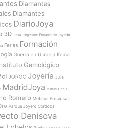
antes
Diamantes
ales
Diamantes
DiarioJoya
ticos
o 3D
Escuela de Joyería
Erika Junglewitz
Formación
Ferias
ba
ogía
Guerra en Ucrania
Ifema
Instituto Gemológico
Joyería
ñol
JORGC
Julia
MadridJoya
z
Manuel Llopis
ano Romero
Metales Preciosos
Oro
Parque Joyero Córdoba
yecto Denisova
el Lobelos
Rusia