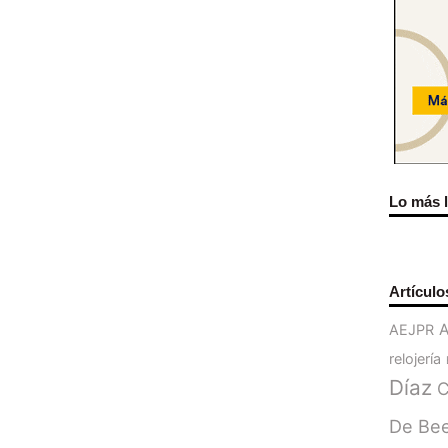
Lo más 
Artículo
AEJPR
relojería
Díaz
C
De Be