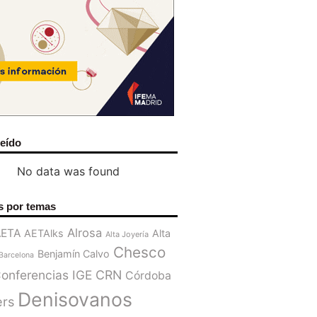
leído
No data was found
s por temas
Alrosa
AETA
AETAlks
Alta
Alta Joyería
Chesco
Benjamín Calvo
Barcelona
onferencias IGE
CRN
Córdoba
Denisovanos
ers