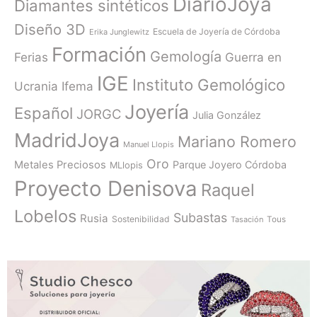
DiarioJoya
Diamantes sintéticos
Diseño 3D
Escuela de Joyería de Córdoba
Erika Junglewitz
Formación
Gemología
Ferias
Guerra en
IGE
Instituto Gemológico
Ucrania
Ifema
Joyería
Español
JORGC
Julia González
MadridJoya
Mariano Romero
Manuel Llopis
Oro
Metales Preciosos
Parque Joyero Córdoba
MLlopis
Proyecto Denisova
Raquel
Lobelos
Subastas
Rusia
Sostenibilidad
Tasación
Tous