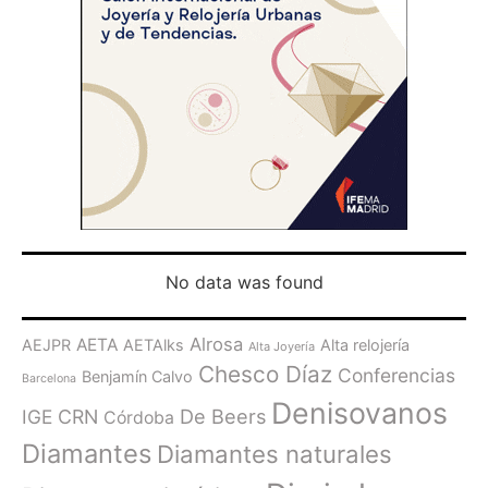
No data was found
Alrosa
AETA
AEJPR
AETAlks
Alta relojería
Alta Joyería
Chesco Díaz
Conferencias
Benjamín Calvo
Barcelona
Denisovanos
De Beers
IGE
CRN
Córdoba
Diamantes
Diamantes naturales