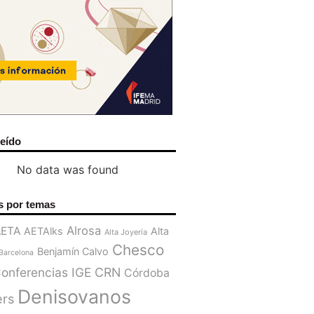
leído
No data was found
s por temas
Alrosa
AETA
AETAlks
Alta
Alta Joyería
Chesco
Benjamín Calvo
Barcelona
onferencias IGE
CRN
Córdoba
Denisovanos
ers