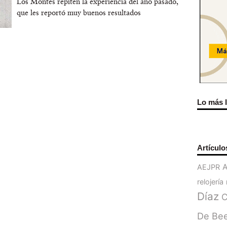
Los Montes repiten la experiencia del año pasado,
que les reportó muy buenos resultados
Lo más 
Artículo
AEJPR
relojería
Díaz
C
De Be