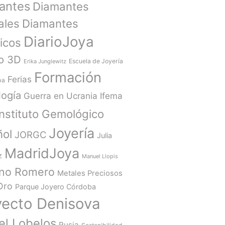
antes
Diamantes
ales
Diamantes
DiarioJoya
ticos
o 3D
Escuela de Joyería
Erika Junglewitz
Formación
Ferias
ba
ogía
Guerra en Ucrania
Ifema
Instituto Gemológico
Joyería
ñol
JORGC
Julia
MadridJoya
z
Manuel Llopis
ano Romero
Metales Preciosos
Oro
Parque Joyero Córdoba
yecto Denisova
el Lobelos
Rusia