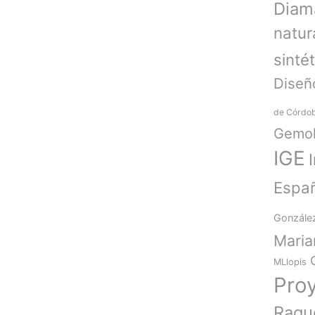
Diam
natur
sinté
Diseñ
de Córdo
Gemol
IGE
Espa
Gonzále
Mari
MLlopis
Pro
Raqu