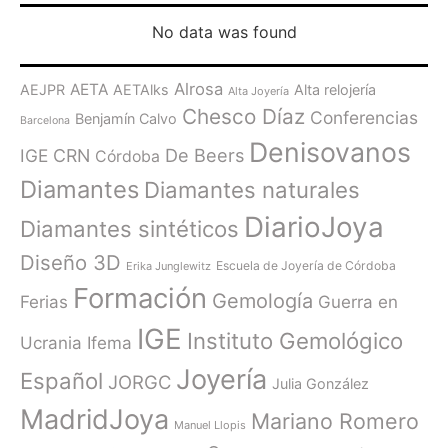
No data was found
Alrosa
AETA
AEJPR
AETAlks
Alta relojería
Alta Joyería
Chesco Díaz
Conferencias
Benjamín Calvo
Barcelona
Denisovanos
De Beers
IGE
CRN
Córdoba
Diamantes
Diamantes naturales
DiarioJoya
Diamantes sintéticos
Diseño 3D
Escuela de Joyería de Córdoba
Erika Junglewitz
Formación
Gemología
Ferias
Guerra en
IGE
Instituto Gemológico
Ucrania
Ifema
Joyería
Español
JORGC
Julia González
MadridJoya
Mariano Romero
Manuel Llopis