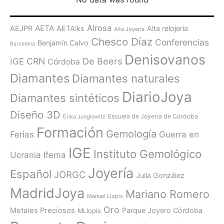
Alrosa
AETA
AEJPR
AETAlks
Alta relojería
Alta Joyería
Chesco Díaz
Conferencias
Benjamín Calvo
Barcelona
Denisovanos
De Beers
IGE
CRN
Córdoba
Diamantes
Diamantes naturales
DiarioJoya
Diamantes sintéticos
Diseño 3D
Escuela de Joyería de Córdoba
Erika Junglewitz
Formación
Gemología
Ferias
Guerra en
IGE
Instituto Gemológico
Ucrania
Ifema
Joyería
Español
JORGC
Julia González
MadridJoya
Mariano Romero
Manuel Llopis
Oro
Metales Preciosos
Parque Joyero Córdoba
MLlopis