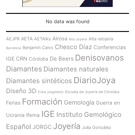
No data was found
Alrosa
AETA
AEJPR
AETAlks
Alta relojería
Alta Joyería
Chesco Díaz
Conferencias
Benjamín Calvo
Barcelona
Denisovanos
De Beers
IGE
CRN
Córdoba
Diamantes
Diamantes naturales
DiarioJoya
Diamantes sintéticos
Diseño 3D
Escuela de Joyería de Córdoba
Erika Junglewitz
Formación
Gemología
Ferias
Guerra en
IGE
Instituto Gemológico
Ucrania
Ifema
Joyería
Español
JORGC
Julia González