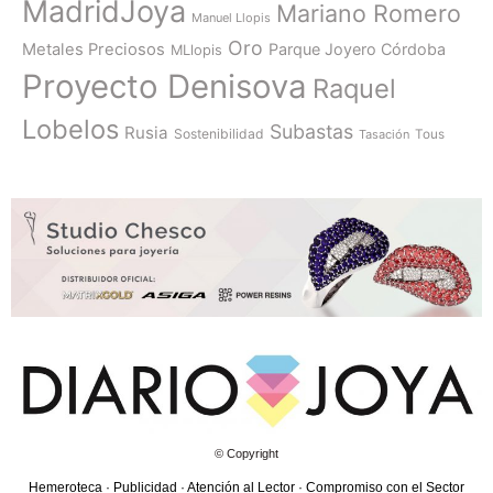
MadridJoya
Mariano Romero
Manuel Llopis
Oro
Metales Preciosos
Parque Joyero Córdoba
MLlopis
Proyecto Denisova
Raquel
Lobelos
Subastas
Rusia
Sostenibilidad
Tasación
Tous
© Copyright
Hemeroteca
·
Publicidad
·
Atención al Lector
·
Compromiso con el Sector