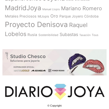
MadridJoya
Mariano Romero
Manuel Llopis
Oro
Metales Preciosos
Parque Joyero Córdoba
MLlopis
Proyecto Denisova
Raquel
Lobelos
Subastas
Rusia
Sostenibilidad
Tasación
Tous
© Copyright