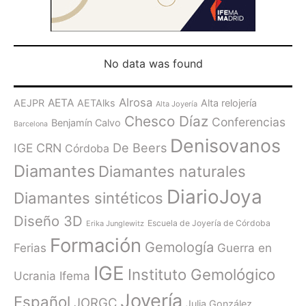
No data was found
Alrosa
AETA
AEJPR
AETAlks
Alta relojería
Alta Joyería
Chesco Díaz
Conferencias
Benjamín Calvo
Barcelona
Denisovanos
De Beers
IGE
CRN
Córdoba
Diamantes
Diamantes naturales
DiarioJoya
Diamantes sintéticos
Diseño 3D
Escuela de Joyería de Córdoba
Erika Junglewitz
Formación
Gemología
Ferias
Guerra en
IGE
Instituto Gemológico
Ucrania
Ifema
Joyería
Español
JORGC
Julia González