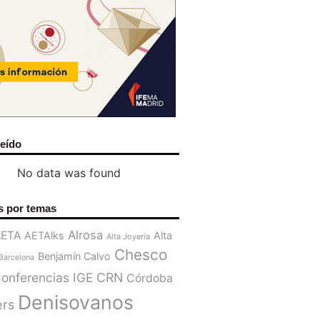
leído
No data was found
s por temas
Alrosa
AETA
AETAlks
Alta
Alta Joyería
Chesco
Benjamín Calvo
Barcelona
onferencias IGE
CRN
Córdoba
Denisovanos
ers