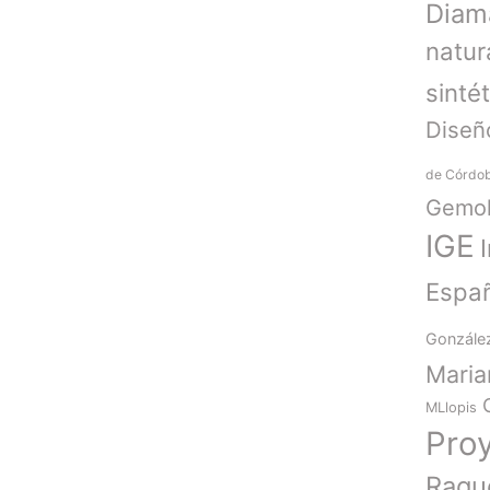
Diam
natur
sinté
Diseñ
de Córdo
Gemol
IGE
Espa
Gonzále
Mari
MLlopis
Pro
Raqu