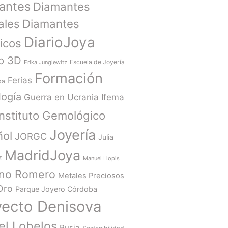
antes
Diamantes
ales
Diamantes
DiarioJoya
ticos
o 3D
Escuela de Joyería
Erika Junglewitz
Formación
Ferias
ba
ogía
Guerra en Ucrania
Ifema
Instituto Gemológico
Joyería
ñol
JORGC
Julia
MadridJoya
z
Manuel Llopis
ano Romero
Metales Preciosos
Oro
Parque Joyero Córdoba
yecto Denisova
el Lobelos
Rusia