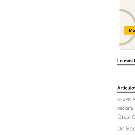
Lo más 
Artículo
AEJPR
relojería
Díaz
C
De Be