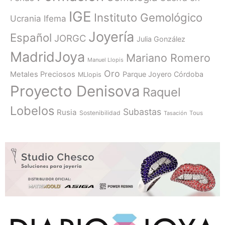
IGE
Instituto Gemológico
Ucrania
Ifema
Joyería
Español
JORGC
Julia González
MadridJoya
Mariano Romero
Manuel Llopis
Oro
Metales Preciosos
Parque Joyero Córdoba
MLlopis
Proyecto Denisova
Raquel
Lobelos
Subastas
Rusia
Sostenibilidad
Tasación
Tous