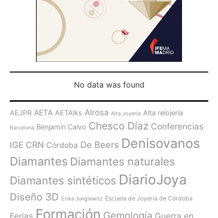
No data was found
Alrosa
AETA
AEJPR
AETAlks
Alta relojería
Alta Joyería
Chesco Díaz
Conferencias
Benjamín Calvo
Barcelona
Denisovanos
De Beers
IGE
CRN
Córdoba
Diamantes
Diamantes naturales
DiarioJoya
Diamantes sintéticos
Diseño 3D
Escuela de Joyería de Córdoba
Erika Junglewitz
Formación
Gemología
Ferias
Guerra en