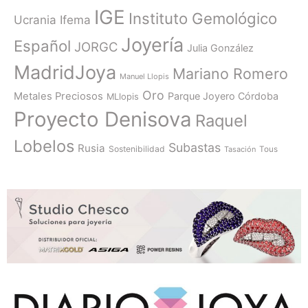
IGE
Instituto Gemológico
Ucrania
Ifema
Joyería
Español
JORGC
Julia González
MadridJoya
Mariano Romero
Manuel Llopis
Oro
Metales Preciosos
Parque Joyero Córdoba
MLlopis
Proyecto Denisova
Raquel
Lobelos
Subastas
Rusia
Sostenibilidad
Tasación
Tous