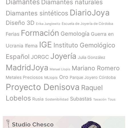
Diamantes
Diamantes naturales
DiarioJoya
Diamantes sintéticos
Diseño 3D
Escuela de Joyería de Córdoba
Erika Junglewitz
Formación
Gemología
Ferias
Guerra en
IGE
Instituto Gemológico
Ucrania
Ifema
Joyería
Español
JORGC
Julia González
MadridJoya
Mariano Romero
Manuel Llopis
Oro
Metales Preciosos
Parque Joyero Córdoba
MLlopis
Proyecto Denisova
Raquel
Lobelos
Subastas
Rusia
Sostenibilidad
Tasación
Tous