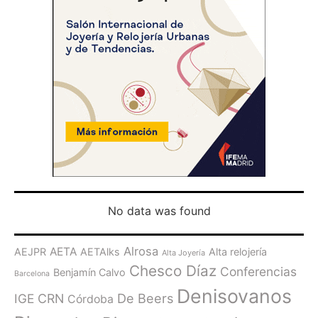
No data was found
Alrosa
AETA
AEJPR
AETAlks
Alta relojería
Alta Joyería
Chesco Díaz
Conferencias
Benjamín Calvo
Barcelona
Denisovanos
De Beers
IGE
CRN
Córdoba