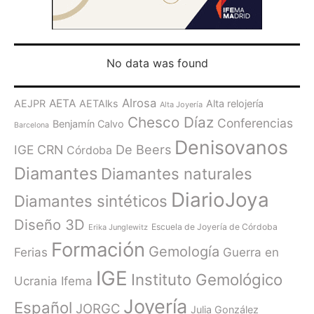
No data was found
Alrosa
AETA
AEJPR
AETAlks
Alta relojería
Alta Joyería
Chesco Díaz
Conferencias
Benjamín Calvo
Barcelona
Denisovanos
De Beers
IGE
CRN
Córdoba
Diamantes
Diamantes naturales
DiarioJoya
Diamantes sintéticos
Diseño 3D
Escuela de Joyería de Córdoba
Erika Junglewitz
Formación
Gemología
Ferias
Guerra en
IGE
Instituto Gemológico
Ucrania
Ifema
Joyería
Español
JORGC
Julia González