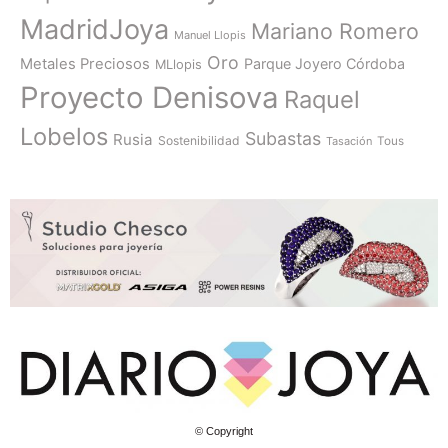
MadridJoya
Mariano Romero
Manuel Llopis
Oro
Metales Preciosos
Parque Joyero Córdoba
MLlopis
Proyecto Denisova
Raquel
Lobelos
Subastas
Rusia
Sostenibilidad
Tasación
Tous
© Copyright