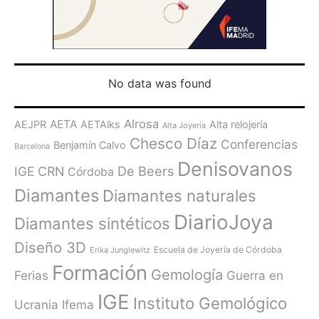
No data was found
Alrosa
AETA
AEJPR
AETAlks
Alta relojería
Alta Joyería
Chesco Díaz
Conferencias
Benjamín Calvo
Barcelona
Denisovanos
De Beers
IGE
CRN
Córdoba
Diamantes
Diamantes naturales
DiarioJoya
Diamantes sintéticos
Diseño 3D
Escuela de Joyería de Córdoba
Erika Junglewitz
Formación
Gemología
Ferias
Guerra en
IGE
Instituto Gemológico
Ucrania
Ifema