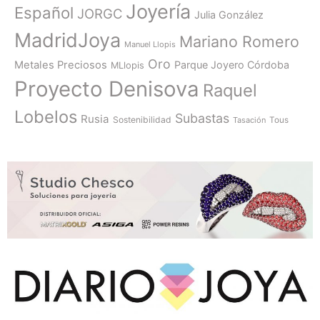
Joyería
Español
JORGC
Julia González
MadridJoya
Mariano Romero
Manuel Llopis
Oro
Metales Preciosos
Parque Joyero Córdoba
MLlopis
Proyecto Denisova
Raquel
Lobelos
Subastas
Rusia
Sostenibilidad
Tasación
Tous